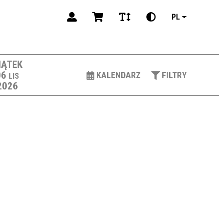
PL
IĄTEK
06
KALENDARZ
FILTRY
LIS
2026